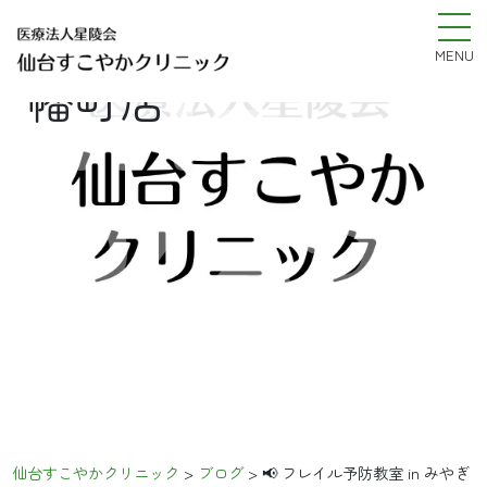
in-
室 in みやぎ生協八
MENU
幡町店
%e3
仙台すこやかクリニック
>
ブログ
>
📢 フレイル予防教室 in みやぎ