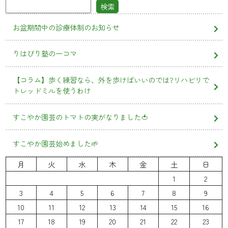
検索
お盆期間中の診療体制のお知らせ
りはびり塾の一コマ
【コラム】歩く練習なら、外を歩けばいいのでは?リハビリで
トレッドミルを使うわけ
すこやか園芸のトマトの実がなりました🍅
すこやか園芸始めました🌱
月
火
水
木
金
土
日
1
2
3
4
5
6
7
8
9
10
11
12
13
14
15
16
17
18
19
20
21
22
23