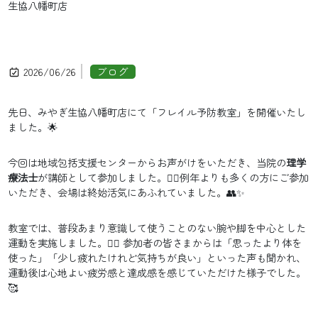
生協八幡町店
2026/06/26
ブログ
先日、みやぎ生協八幡町店にて「フレイル予防教室」を開催いたし
ました。🌟
今回は地域包括支援センターからお声がけをいただき、当院の
理学
療法士
が講師として参加しました。👨‍⚕️例年よりも多くの方にご参加
いただき、会場は終始活気にあふれていました。👥✨
教室では、普段あまり意識して使うことのない腕や脚を中心とした
運動を実施しました。🏋️‍♀️ 参加者の皆さまからは「思ったより体を
使った」「少し疲れたけれど気持ちが良い」といった声も聞かれ、
運動後は心地よい疲労感と達成感を感じていただけた様子でした。
🥰