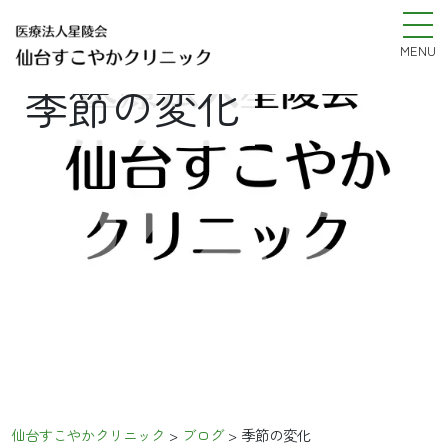
MENU
季節の変化
%e5
仙台すこやかクリニック
>
ブログ
>
季節の変化